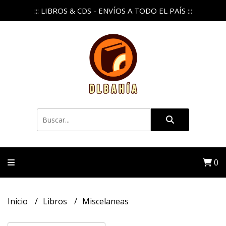
::: LIBROS & CDS - ENVÍOS A TODO EL PAÍS :::
0
Inicio
Libros
Miscelaneas