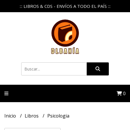
::: LIBROS & CDS - ENVÍOS A TODO EL PAÍS :::
0
Inicio
Libros
Psicologia