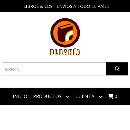
::: LIBROS & CDS - ENVÍOS A TODO EL PAÍS :::
INICIO
PRODUCTOS
CUENTA
0