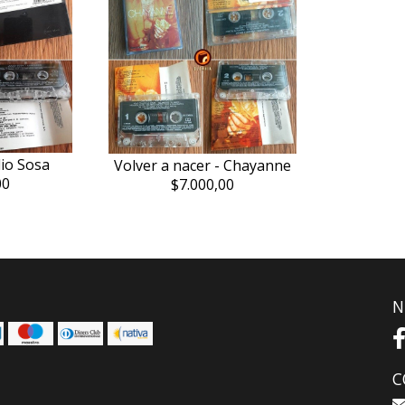
lio Sosa
Volver a nacer - Chayanne
00
$7.000,00
N
C