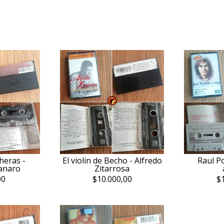
heras -
El violin de Becho - Alfredo
Raul P
Canaro
Zitarrosa
00
$10.000,00
$