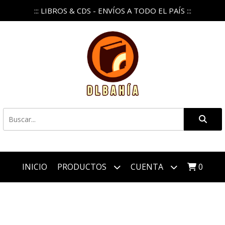
::: LIBROS & CDS - ENVÍOS A TODO EL PAÍS :::
INICIO
PRODUCTOS
CUENTA
0