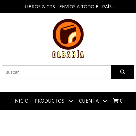
::: LIBROS & CDS - ENVÍOS A TODO EL PAÍS :::
INICIO
PRODUCTOS
CUENTA
0