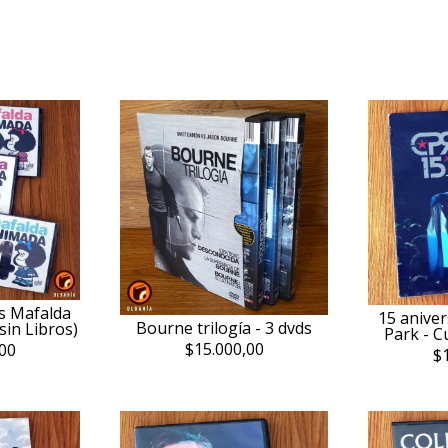
s Mafalda
15 aniver
Bourne trilogía - 3 dvds
in Libros)
Park - C
$15.000,00
00
$