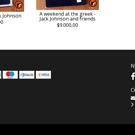
A weekend at the greek -
ck Johnson
Jack Johnson and friends
00
$9.000,00
N
C