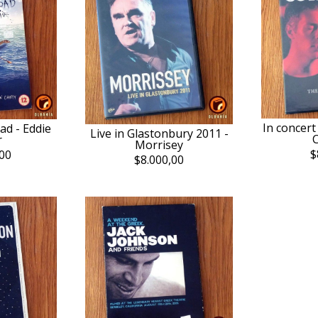
In concert
ad - Eddie
Live in Glastonbury 2011 -
C
r
Morrisey
$
00
$8.000,00