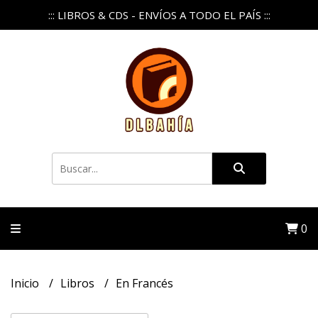
::: LIBROS & CDS - ENVÍOS A TODO EL PAÍS :::
0
Inicio
Libros
En Francés