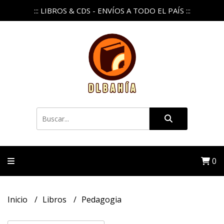
::: LIBROS & CDS - ENVÍOS A TODO EL PAÍS :::
0
Inicio
Libros
Pedagogia