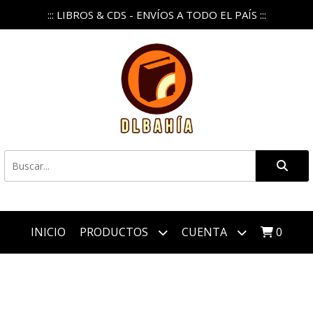
::: LIBROS & CDS - ENVÍOS A TODO EL PAÍS :::
INICIO
PRODUCTOS
CUENTA
0