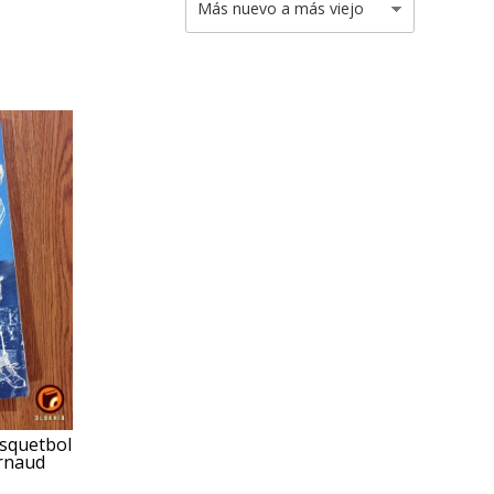
asquetbol
urnaud