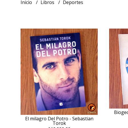
Inicio
Libros
Deportes
Biogeo
El milagro Del Potro - Sebastian
Torok