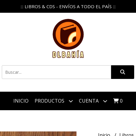
::: LIBROS & CDS - ENVÍOS A TODO EL PAÍS :::
INICIO
PRODUCTOS
CUENTA
0
Inicio
Libros