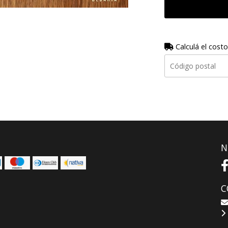
Calculá el costo
N
C