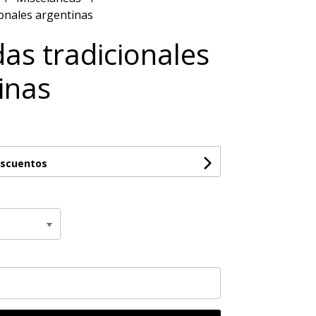
onales argentinas
as tradicionales
inas
escuentos