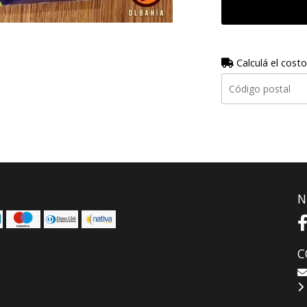
Calculá el costo
N
C