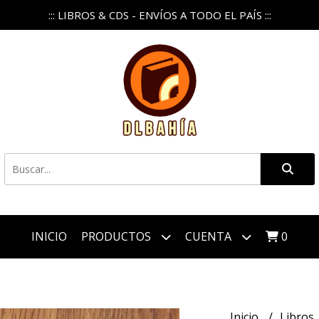
::: LIBROS & CDS - ENVÍOS A TODO EL PAÍS :::
INICIO
PRODUCTOS
CUENTA
0
Inicio
Libros