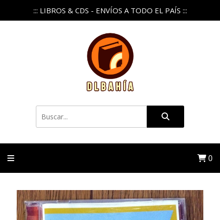
::: LIBROS & CDS - ENVÍOS A TODO EL PAÍS :::
0