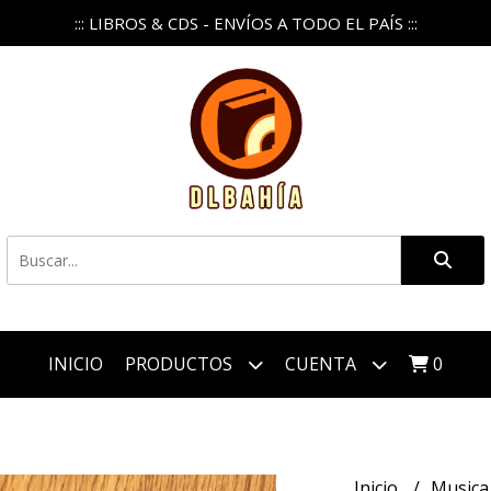
::: LIBROS & CDS - ENVÍOS A TODO EL PAÍS :::
INICIO
PRODUCTOS
CUENTA
0
Inicio
Music