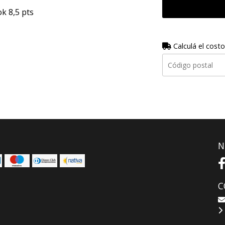
k 8,5 pts
Calculá el costo
N
C