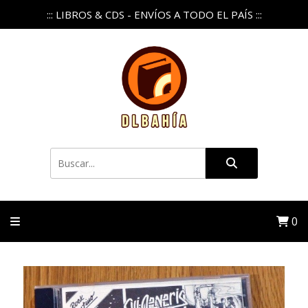
::: LIBROS & CDS - ENVÍOS A TODO EL PAÍS :::
0