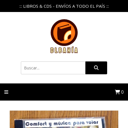
::: LIBROS & CDS - ENVÍOS A TODO EL PAÍS :::
0