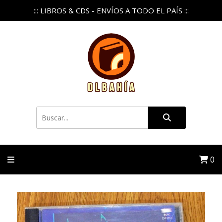
::: LIBROS & CDS - ENVÍOS A TODO EL PAÍS :::
0