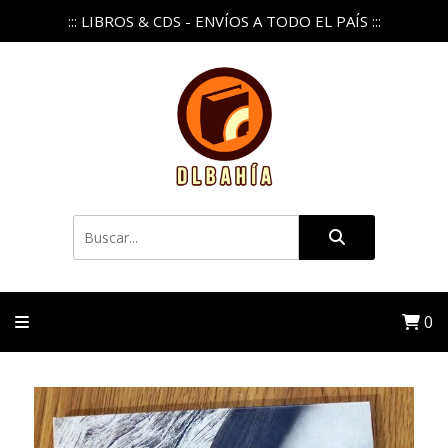
::: LIBROS & CDS - ENVÍOS A TODO EL PAÍS :::
0