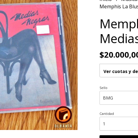
Memphis La Blus
Memphi
Media
$20.000,0
Ver cuotas y d
Sello
Cantidad