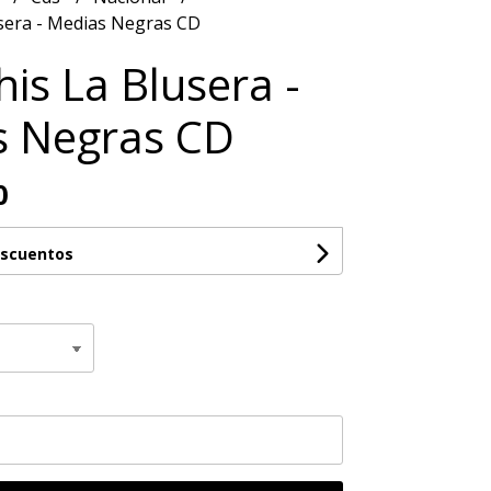
era - Medias Negras CD
s La Blusera -
s Negras CD
0
escuentos