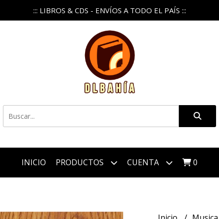
::: LIBROS & CDS - ENVÍOS A TODO EL PAÍS :::
INICIO
PRODUCTOS
CUENTA
0
Inicio
Music