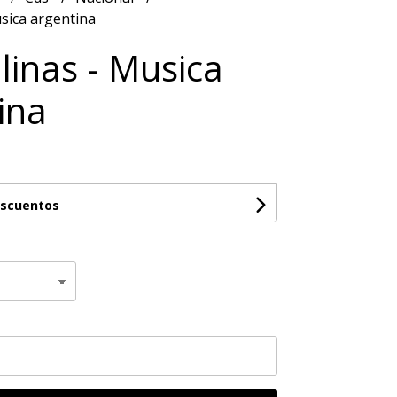
usica argentina
alinas - Musica
ina
escuentos