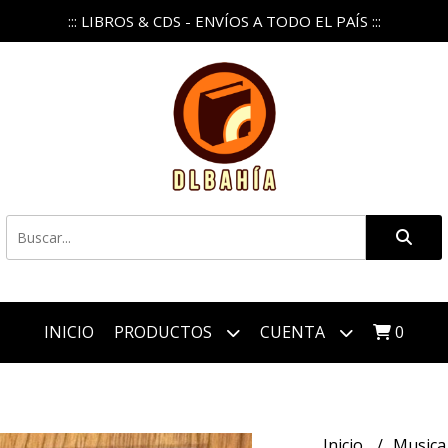
::: LIBROS & CDS - ENVÍOS A TODO EL PAÍS :::
INICIO
PRODUCTOS
CUENTA
0
Inicio
Music