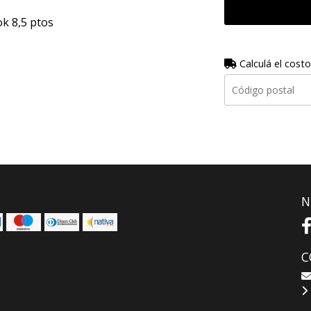
ok 8,5 ptos
Calculá el costo
N
C