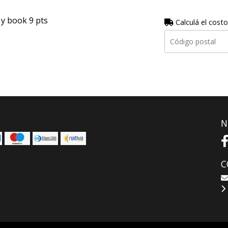
 y book 9 pts
Calculá el costo
N
C