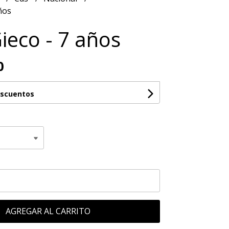
ños
ieco - 7 años
0
escuentos
AGREGAR AL CARRITO