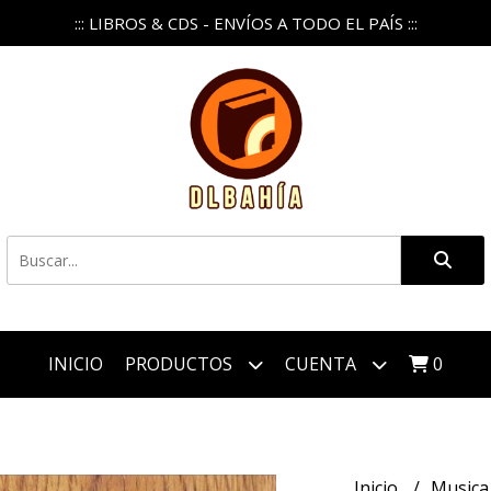
::: LIBROS & CDS - ENVÍOS A TODO EL PAÍS :::
INICIO
PRODUCTOS
CUENTA
0
Inicio
Music