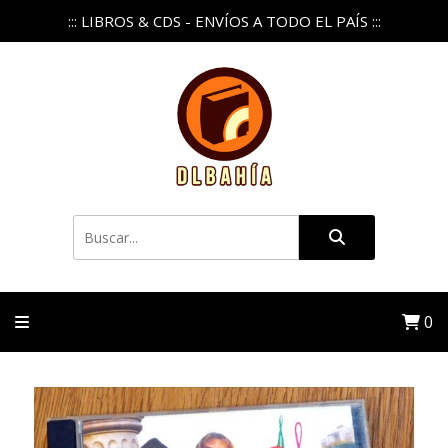
::: LIBROS & CDS - ENVÍOS A TODO EL PAÍS :::
0