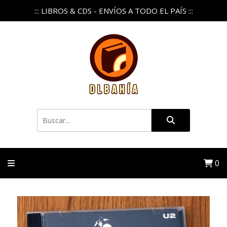
::: LIBROS & CDS - ENVÍOS A TODO EL PAÍS :::
0