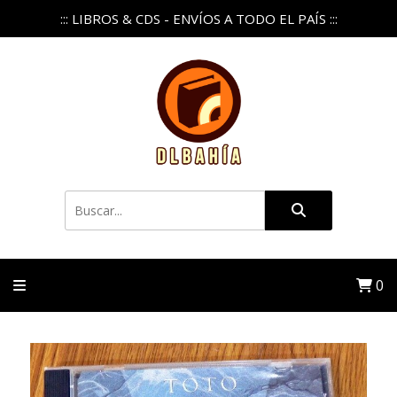
::: LIBROS & CDS - ENVÍOS A TODO EL PAÍS :::
0