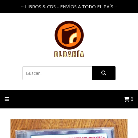
::: LIBROS & CDS - ENVÍOS A TODO EL PAÍS :::
0