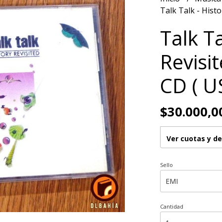
Talk Talk - Hist
Talk Ta
Revisi
CD ( U
$30.000,0
Ver cuotas y d
Sello
Cantidad