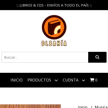
::: LIBROS & CDS - ENVÍOS A TODO EL PAÍS :::
INICIO
PRODUCTOS
CUENTA
0
Inicio
Music