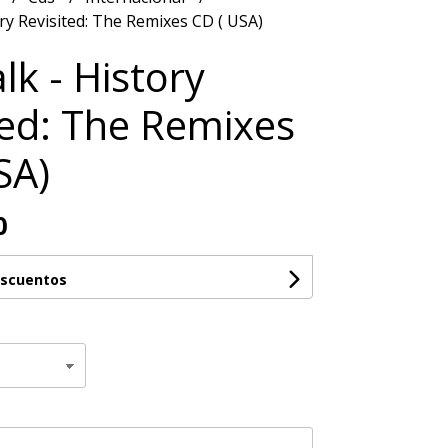
ory Revisited: The Remixes CD ( USA)
lk - History
ted: The Remixes
SA)
0
escuentos