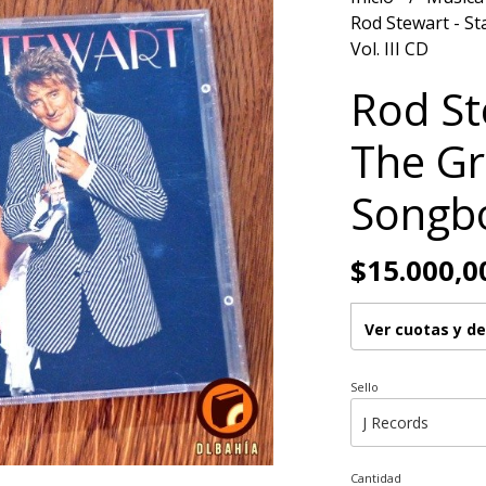
Rod Stewart - S
Vol. III CD
Rod St
The Gr
Songbo
$15.000,0
Ver cuotas y d
Sello
Cantidad