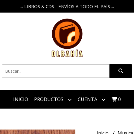
::: LIBROS & CDS - ENVÍOS A TODO EL PAÍS :::
INICIO
PRODUCTOS
CUENTA
0
Inicio
Music