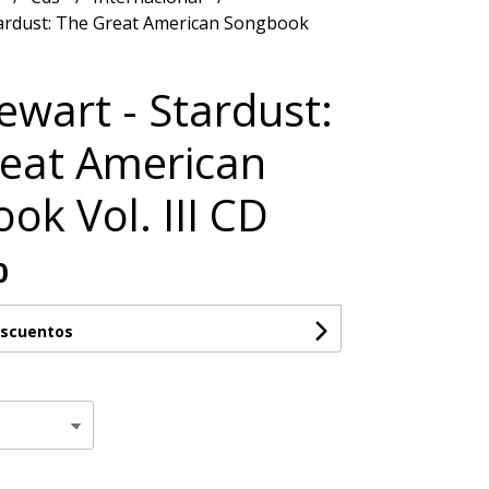
tardust: The Great American Songbook
ewart - Stardust:
eat American
ok Vol. III CD
0
escuentos