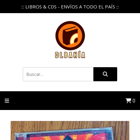
::: LIBROS & CDS - ENVÍOS A TODO EL PAÍS :::
0