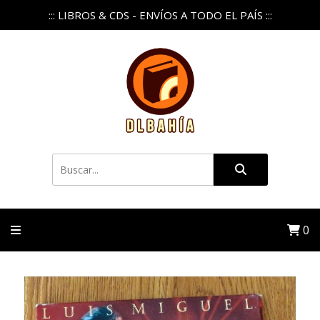
::: LIBROS & CDS - ENVÍOS A TODO EL PAÍS :::
0