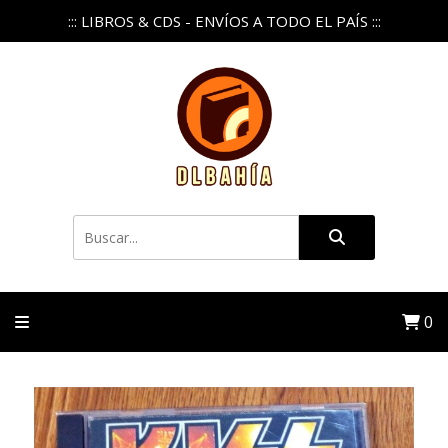
::: LIBROS & CDS - ENVÍOS A TODO EL PAÍS :::
0