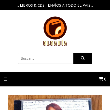
::: LIBROS & CDS - ENVÍOS A TODO EL PAÍS :::
0