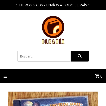
::: LIBROS & CDS - ENVÍOS A TODO EL PAÍS :::
0