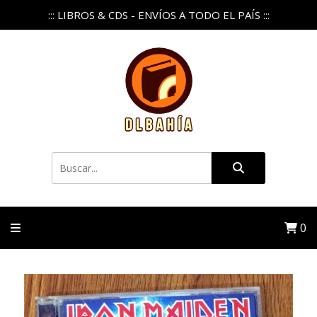
::: LIBROS & CDS - ENVÍOS A TODO EL PAÍS :::
0