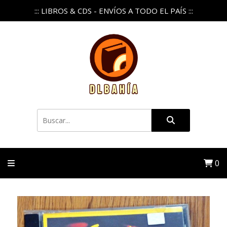
::: LIBROS & CDS - ENVÍOS A TODO EL PAÍS :::
0