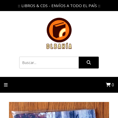
::: LIBROS & CDS - ENVÍOS A TODO EL PAÍS :::
0