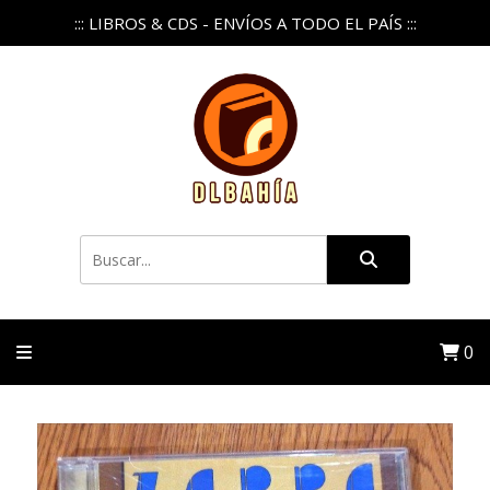
::: LIBROS & CDS - ENVÍOS A TODO EL PAÍS :::
0