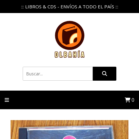
::: LIBROS & CDS - ENVÍOS A TODO EL PAÍS :::
0