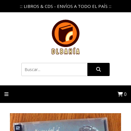
::: LIBROS & CDS - ENVÍOS A TODO EL PAÍS :::
0