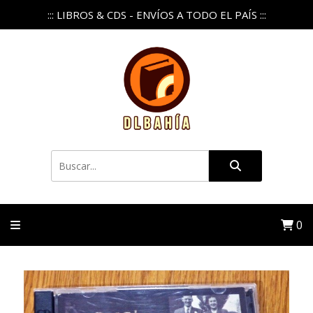
::: LIBROS & CDS - ENVÍOS A TODO EL PAÍS :::
0