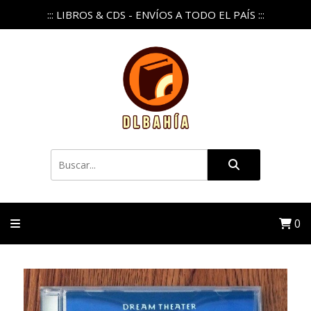
::: LIBROS & CDS - ENVÍOS A TODO EL PAÍS :::
0