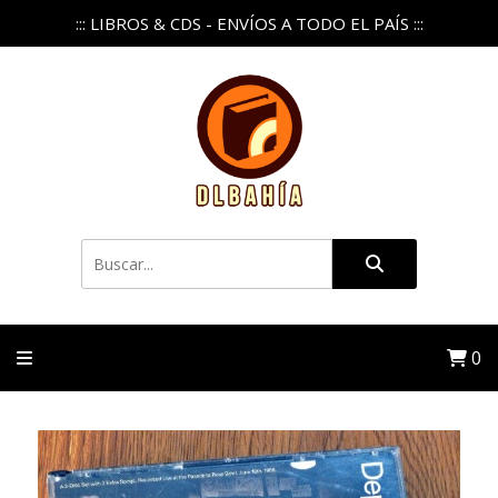
::: LIBROS & CDS - ENVÍOS A TODO EL PAÍS :::
0