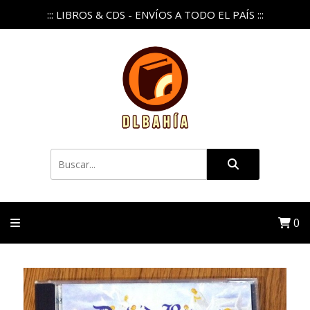
::: LIBROS & CDS - ENVÍOS A TODO EL PAÍS :::
0