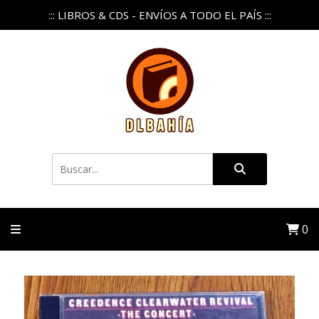
::: LIBROS & CDS - ENVÍOS A TODO EL PAÍS :::
0