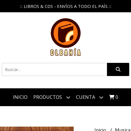
::: LIBROS & CDS - ENVÍOS A TODO EL PAÍS :::
INICIO
PRODUCTOS
CUENTA
0
Inicio
Music