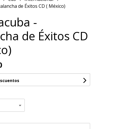
alancha de Éxitos CD ( México)
acuba -
cha de Éxitos CD
co)
0
escuentos