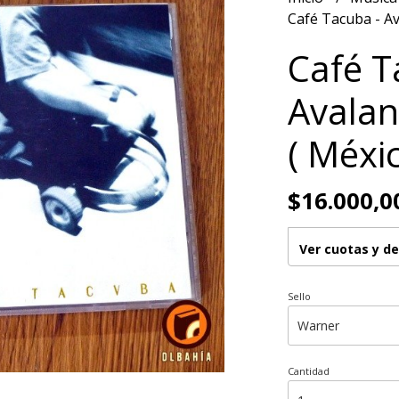
Café Tacuba - Av
Café T
Avalan
( Méxi
$16.000,0
Ver cuotas y d
Sello
Cantidad