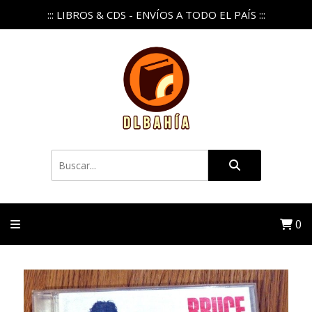
::: LIBROS & CDS - ENVÍOS A TODO EL PAÍS :::
0