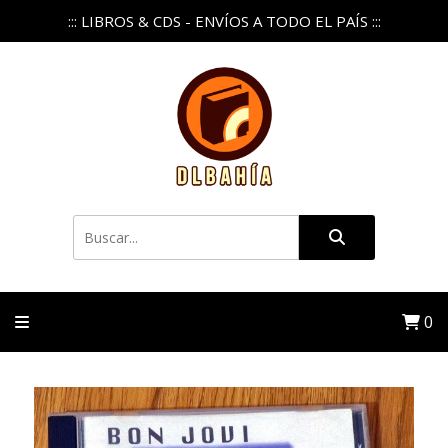
::: LIBROS & CDS - ENVÍOS A TODO EL PAÍS :::
0