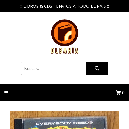
::: LIBROS & CDS - ENVÍOS A TODO EL PAÍS :::
0