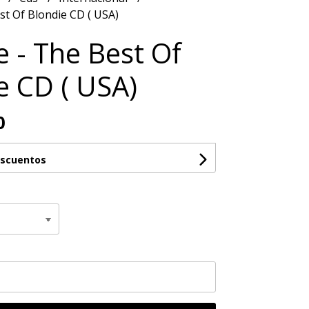
st Of Blondie CD ( USA)
e - The Best Of
e CD ( USA)
0
escuentos