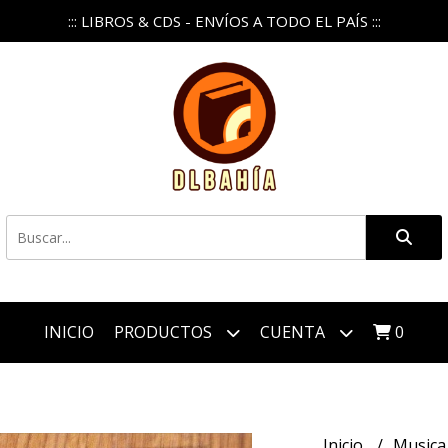
::: LIBROS & CDS - ENVÍOS A TODO EL PAÍS :::
INICIO
PRODUCTOS
CUENTA
0
Inicio
Music