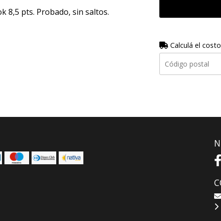
ok 8,5 pts. Probado, sin saltos.
Calculá el costo
N
C