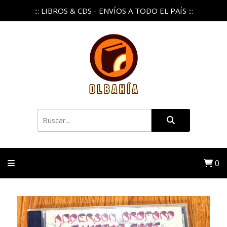
::: LIBROS & CDS - ENVÍOS A TODO EL PAÍS :::
0