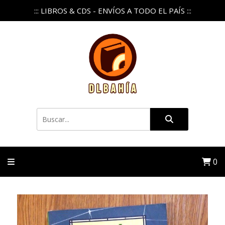
::: LIBROS & CDS - ENVÍOS A TODO EL PAÍS :::
0