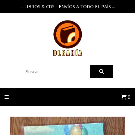
::: LIBROS & CDS - ENVÍOS A TODO EL PAÍS :::
0