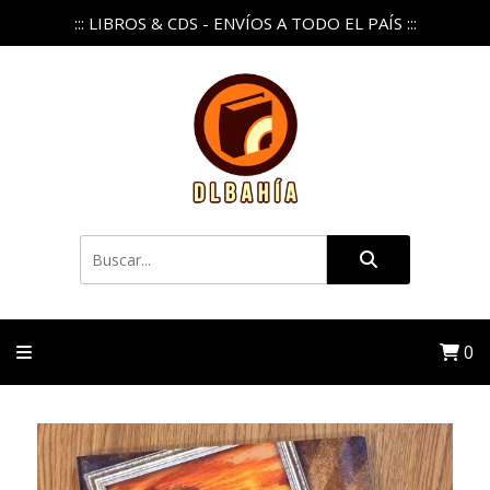
::: LIBROS & CDS - ENVÍOS A TODO EL PAÍS :::
0